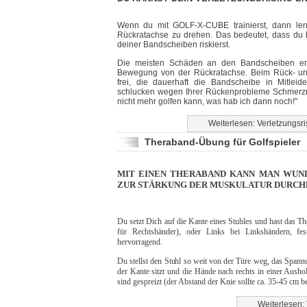
Wenn du mit GOLF-X-CUBE trainierst, dann lern
Rückratachse zu drehen. Das bedeutet, dass du k
deiner Bandscheiben riskierst.
Die meisten Schäden an den Bandscheiben ent
Bewegung von der Rückratachse. Beim Rück- u
frei, die dauerhaft die Bandscheibe in Mitleid
schlucken wegen Ihrer Rückenprobleme Schmerzm
nicht mehr golfen kann, was hab ich dann noch!"
Weiterlesen: Verletzungsri
Theraband-Übung für Golfspieler
MIT EINEN THERABAND KANN MAN WUN
ZUR STÄRKUNG DER MUSKULATUR DURCH
Du setzt Dich auf die Kante eines Stuhles und hast das T
für Rechtshänder), oder Links bei Linkshändern, fes
hervorragend.
Du stellst den Stuhl so weit von der Türe weg, das Spa
der Kante sitzt und die Hände nach rechts in einer Aush
sind gespreizt (der Abstand der Knie sollte ca. 35-45 cm b
Weiterlesen: