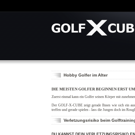
Hobby Golfer im Alter
DIE MEISTEN GOLFER BEGINNEN ERST UM 
Zuerst einmal kann ein Golfer seinen Körper mit zunehmen
Der GOLF-X-CUBE zeigt gerade Ihnen wie sich ein ausbal
treffen und gerade spielen - lass die Jungen doch im Roug
Verletzungsrisiko beim Golftrainin
DU KANNST DEIN VERLETZUNGSRISIKO E