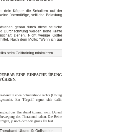
t dein Körper die Schultern auf der
eine übermäßige, seitliche Belastung
stehen genau durch diese seitliche
nd Durchschwung werden hohe Kräfte
enschaft ziehen. Nicht wenige Golfer
ittel. Nach dem Motto: "Wenn ich gar
siko beim Golftraining minimieren
DERBAR EINE EINFACHE ÜBUNG
FÜHREN.
heraband in etwa Schulterhöhe rechts (Übung
tgemacht. Ein Türgriff eignet sich dafür
nnung auf das Theraband kommt, wenn Du auf
olbewegung das Theraband halten. Die Beine
etragen, je nach dem wie gross Du bist.
 Theraband-Übung für Golfspieler