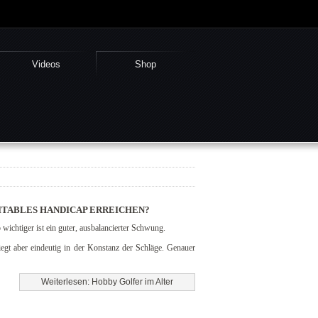
Videos
Shop
RITABLES HANDICAP ERREICHEN?
ichtiger ist ein guter, ausbalancierter Schwung.
egt aber eindeutig in der Konstanz der Schläge. Genauer
Weiterlesen: Hobby Golfer im Alter