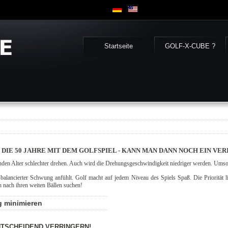
Startseite
GOLF-X-CUBE ?
DIE 50 JAHRE MIT DEM GOLFSPIEL - KANN MAN DANN NOCH EIN VE
den Alter schlechter drehen. Auch wird die Drehungsgeschwindigkeit niedriger werden. Umso w
ancierter Schwung anfühlt. Golf macht auf jedem Niveau des Spiels Spaß. Die Priorität li
h nach ihren weiten Bällen suchen!
g minimieren
NTSCHEIDEND VERRINGERN!