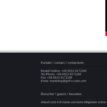
Kontakt / contact / contacteren
Bestell-Hotline: +49-5622-9171189
Tel./Phone: +49-5622-9171189
Fax: +49-5622-9171198
Email:
marketing@golf-x-cube.com
Besucher / guests / bezoeker
Aktuell sind 419 Gäste und keine Mitglieder online