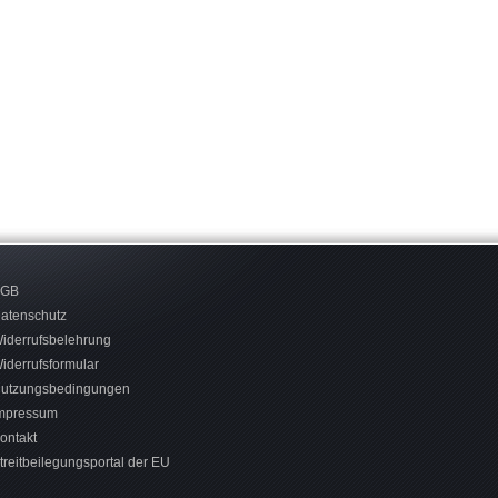
AGB
atenschutz
iderrufsbelehrung
iderrufsformular
utzungsbedingungen
mpressum
ontakt
treitbeilegungsportal der EU