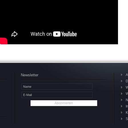
Newsletter
D
W
W
N
I
K
S