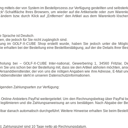
g mittels der von System im Bestellprozess zur Verfügung gestellten und selbster
ück“-Schaltfläche Ihres Browsers, um wieder auf die Artikelseite oder zum Ware
ändern bzw. durch Klick auf „Entfernen“ den Artikel aus dem Warenkorb lösch
e Sprache ist Deutsch.
n, die jedoch für Sie nicht zugänglich sind.
rung im GOLF-X-CUBE Shop erstellt wurde, haben Sie jedoch unter die Möglich
Sie erhalten bei der Bestellung eine Bestellbestätigung, auf der die Details Ihrer Bes
Abholung bei – GOLF-X-CUBE Inter-national, Gewerbering 1, 34560 Fritzlar,
ilen Sie uns schon bei der Bestellung mit, dass sie den Artikel abholen möchten, a
rsanddienstleister, der von uns die nötigen Angaben wie ihre Adresse, E-Mail und
dienstleister steht in unseren Datenschutzinformationen.
olgenden Zahlungsarten zur Verfügung:
 Online-Anbieters PayPal weitergeleitet. Um den Rechnungsbetrag über PayPal bez
en legitimieren und die Zahlungsanweisung an uns bestätigen. Nach Abgabe der Bes
lbar danach automatisch durchgeführt. Weitere Hinweise erhalten Sie beim Bestel
kt. Zahlungsziel sind 10 Tage netto ab Rechnungsdatum.