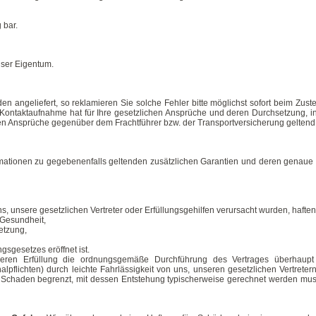
 bar.
nser Eigentum.
n angeliefert, so reklamieren Sie solche Fehler bitte möglichst sofort beim Zust
Kontaktaufnahme hat für Ihre gesetzlichen Ansprüche und deren Durchsetzung, in
en Ansprüche gegenüber dem Frachtführer bzw. der Transportversicherung gelten
ormationen zu gegebenenfalls geltenden zusätzlichen Garantien und deren genaue
, unsere gesetzlichen Vertreter oder Erfüllungsgehilfen verursacht wurden, haften
 Gesundheit,
letzung,
sgesetzes eröffnet ist.
, deren Erfüllung die ordnungsgemäße Durchführung des Vertrages überhaupt
alpflichten) durch leichte Fahrlässigkeit von uns, unseren gesetzlichen Vertreter
 Schaden begrenzt, mit dessen Entstehung typischerweise gerechnet werden mus