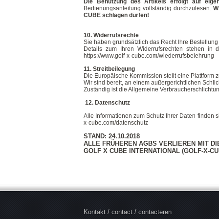
Die Benutzung des Artikels erfolgt auf eige
Bedienungsanleitung vollständig durchzulesen.
Wi
CUBE schlagen dürfen!
10. Widerrufsrechte
Sie haben grundsätzlich das Recht Ihre Bestellung
Details zum Ihren Widerrufsrechten stehen in d
https://www.golf-x-cube.com/wiederrufsbelehrung
11. Streitbeilegung
Die Europäische Kommission stellt eine Plattform zu
Wir sind bereit, an einem außergerichtlichen Schli
Zuständig ist die Allgemeine Verbraucherschlichtun
12. Datenschutz
Alle Informationen zum Schutz Ihrer Daten finden s
x-cube.com/datenschutz
STAND: 24.10.2018
ALLE FRÜHEREN AGBS VERLIEREN MIT DI
GOLF X CUBE INTERNATIONAL (GOLF-X-CU
Kontakt / contact / contacteren