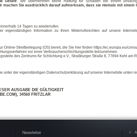
ne Gefahr
. Wir übernehmen keine Haftung für Schäden bei einem unsach
r machen Sie ausdrücklich darauf aufmerksam, dass sie niemals mit einem G
 innerhalb 14 Tagen zu wiederrufen.
er eigenständigen Information zu Ihren Widerrufsrechten auf unsere Internets
r Online-Streitbeilegung (OS) bereit, die Sie hier finden
https://ec.europa.eu/cons
chtungsverfahren vor einer Verbraucherschlichtungsstelle teilzunehmen.
gsstelle des Zentrums für Schlichtung e.V., Straßburger Straße 8, 77694 Kehl am 
ie unter der eigenständigen Datenschutzerklärung auf unserer Internetsite unten r
ESER AUSGABE DIE GÜLTIGKEIT
BE.COM), 34560 FRITZLAR
Newsletter